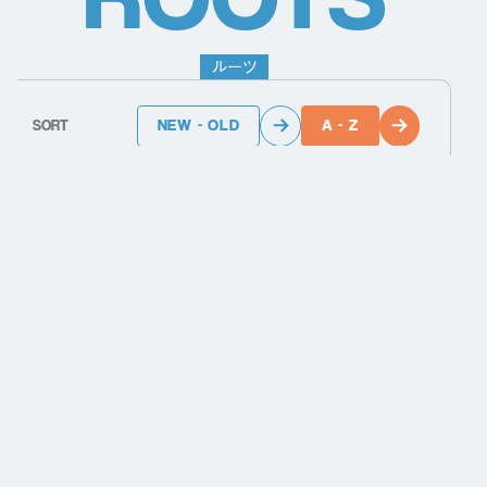
ル
ー
ツ
NEW - OLD
A - Z
SORT