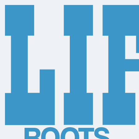
R
O
O
T
S