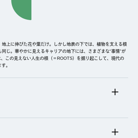
すべての記事をみる
ルーツ
LIFE DRAFTについて
、地上に伸びた花や葉だけ。しかし地表の下では、植物を支える根
同じ。華やかに見えるキャリアの地下には、さまざまな“事情”が
』では、この見えない人生の根（＝ROOTS）を掘り起こして、現代の
ます。
X
X