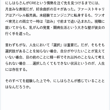
にしはらさんがCREという情熱を注ぐ先を見つけるまでには、
月並みな表現だが、紆余曲折の日々があった。ファーストキャリ
アはアパレル販売員。未経験でエンジニアに転身するも、ワンオ
ペ育児との両立で一時は「詰み」寸前まで追い込まれた。現職に
就いてからも、乳がんの発覚・闘病生活という大きな壁が彼女の
行く手を遮った。
言わずもがな、人生において「選択」は重要だ。だが、そもそも
選択肢があることを知らない場合、自分がやりたいことが見えて
いない場合、目の前のことに精一杯でそれ以外のことなんて考え
られない場合……選択したくてもできない状況というのが、人生
には存在する。
そのすべてを経験した上で今、にしはらさんが感じていることと
はなんだろうか。