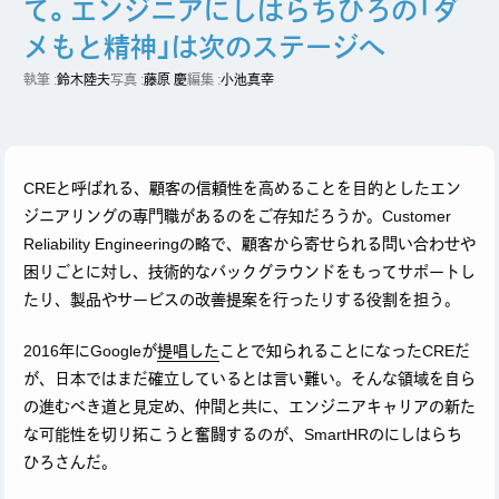
て。エンジニアにしはらちひろの「ダ
メもと精神」は次のステージへ
執筆 :
鈴木陸夫
写真 :
藤原 慶
編集 :
小池真幸
CREと呼ばれる、顧客の信頼性を高めることを目的としたエン
ジニアリングの専門職があるのをご存知だろうか。Customer
X
Reliability Engineeringの略で、顧客から寄せられる問い合わせや
困りごとに対し、技術的なバックグラウンドをもってサポートし
たり、製品やサービスの改善提案を行ったりする役割を担う。
2016年にGoogleが
提唱した
ことで知られることになったCREだ
が、日本ではまだ確立しているとは言い難い。そんな領域を自ら
の進むべき道と見定め、仲間と共に、エンジニアキャリアの新た
な可能性を切り拓こうと奮闘するのが、SmartHRのにしはらち
ひろさんだ。