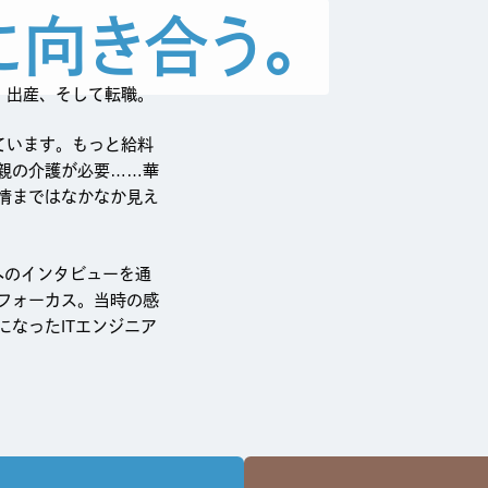
に
向
き
合
う
。
、出産、そして転職。
ています。もっと給料
親の介護が必要……華
情まではなかなか見え
々へのインタビューを通
フォーカス。当時の感
なったITエンジニア