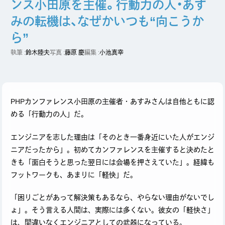
ンス小田原を主催。行動力の人・あす
みの転機は、なぜかいつも“向こうか
ら”
執筆 :
鈴木陸夫
写真 :
藤原 慶
編集 :
小池真幸
PHPカンファレンス小田原の主催者・あすみさんは自他ともに認
X
める「行動力の人」だ。
エンジニアを志した理由は「そのとき一番身近にいた人がエンジ
ニアだったから」。初めてカンファレンスを主催すると決めたと
きも「面白そうと思った翌日には会場を押さえていた」。経緯も
フットワークも、あまりに「軽快」だ。
「困りごとがあって解決策もあるなら、やらない理由がないでし
ょ」。そう言える人間は、実際には多くない。彼女の「軽快さ」
は、間違いなくエンジニアとしての武器になっている。