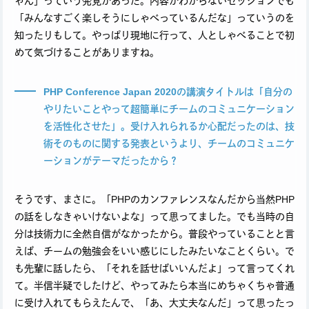
ゃん」っていう発見があった。内容がわからないセッションでも
「みんなすごく楽しそうにしゃべっているんだな」っていうのを
知ったりもして。やっぱり現地に行って、人としゃべることで初
めて気づけることがありますね。
PHP Conference Japan 2020の講演タイトルは「自分の
やりたいことやって超簡単にチームのコミュニケーション
を活性化させた」。受け入れられるか心配だったのは、技
術そのものに関する発表というより、チームのコミュニケ
ーションがテーマだったから？
そうです、まさに。「PHPのカンファレンスなんだから当然PHP
の話をしなきゃいけないよな」って思ってました。でも当時の自
分は技術力に全然自信がなかったから。普段やっていることと言
えば、チームの勉強会をいい感じにしたみたいなことくらい。で
も先輩に話したら、「それを話せばいいんだよ」って言ってくれ
て。半信半疑でしたけど、やってみたら本当にめちゃくちゃ普通
に受け入れてもらえたんで、「あ、大丈夫なんだ」って思ったっ